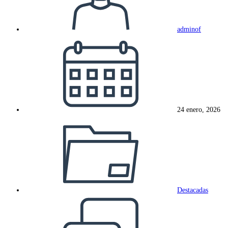
adminof
Publicación
de
la
entrada:
24 enero, 2026
Categoría
de
la
entrada:
Destacadas
Comentarios
de
la