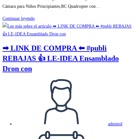
Cámara para Niños Principiantes,RC Quadcopter con…
➡
Continuar leyendo
LINK
DE
COMPRA
➡ LINK DE COMPRA ⬅ #publi
⬅
REBAJAS 👍 LE-IDEA Ensamblado
#publi
OFERTON
Dron con
😜
4DRC
Autor
V5
de
Mini
la
Drone
entrada:
con
Cáma
adminof
Publicación