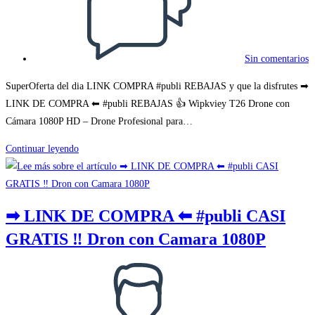
entrada:
Sin comentarios
SuperOferta del dia LINK COMPRA #publi REBAJAS y que la disfrutes ➡
LINK DE COMPRA ⬅ #publi REBAJAS 👍 Wipkviey T26 Drone con
Cámara 1080P HD – Drone Profesional para…
➡
Continuar leyendo
LINK
DE
COMPRA
➡ LINK DE COMPRA ⬅ #publi CASI
⬅
GRATIS ‼ Dron con Camara 1080P
#publi
REBAJAS
Autor
👍
de
Wipkviey
la
T26