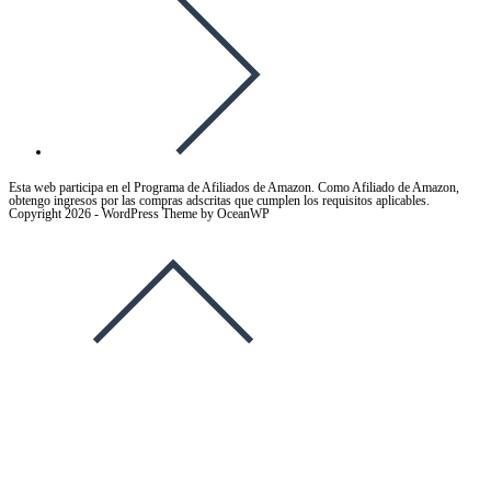
Ir
✅
a
LYHFPV
la
Dron
página
con
siguiente
4K
HD
Esta web participa en el Programa de Afiliados de Amazon. Como Afiliado de Amazon,
obtengo ingresos por las compras adscritas que cumplen los requisitos aplicables.
Copyright 2026 - WordPress Theme by OceanWP