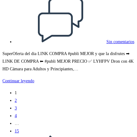
Comentarios
de
la
entrada:
Sin comentarios
SuperOferta del dia LINK COMPRA #publi MEJOR y que la disfrutes ➡
LINK DE COMPRA ⬅ #publi MEJOR PRECIO ✅ LYHFPV Dron con 4K
HD Cámara para Adultos y Principiantes,…
➡
Continuar leyendo
LINK
1
DE
2
COMPRA
3
⬅
4
#publi
…
MEJOR
15
PRECIO