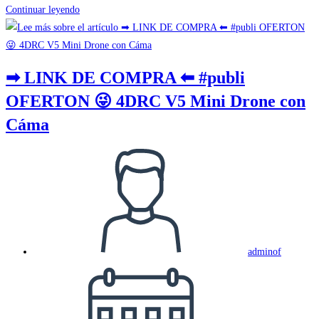
➡
Continuar leyendo
LINK
DE
COMPRA
➡ LINK DE COMPRA ⬅ #publi
⬅
OFERTON 😜 4DRC V5 Mini Drone con
#publi
REBAJAS
Cáma
👍
Dron
Autor
con
de
Camara
la
1080P
entrada:
para
adminof
Publicación
de
la