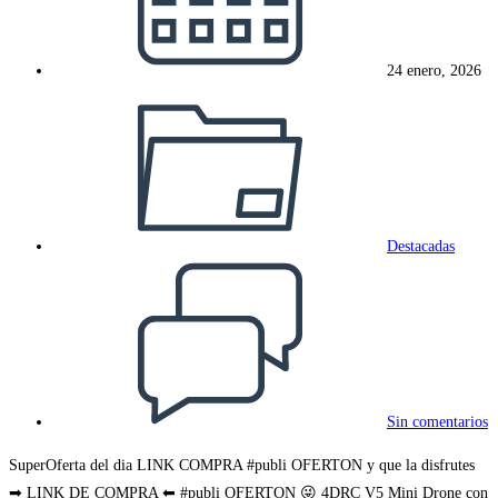
entrada:
24 enero, 2026
Categoría
de
la
entrada:
Destacadas
Comentarios
de
la
entrada:
Sin comentarios
SuperOferta del dia LINK COMPRA #publi OFERTON y que la disfrutes
➡ LINK DE COMPRA ⬅ #publi OFERTON 😜 4DRC V5 Mini Drone con