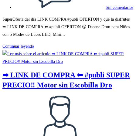
Sin comentarios
SuperOferta del dia LINK COMPRA #publi OFERTON y que la disfrutes
➡ LINK DE COMPRA ⬅ #publi OFERTON 😜 Dacene Dron para Niños
con 5 Modes de Luces LED, Mini…
➡
Continuar leyendo
LINK
DE
COMPRA
➡ LINK DE COMPRA ⬅ #publi SUPER
⬅
PRECIO‼ Motor sin Escobilla Dro
#publi
OFERTON
Autor
😜
de
Dacene
la
Dron
entrada:
para
Niños