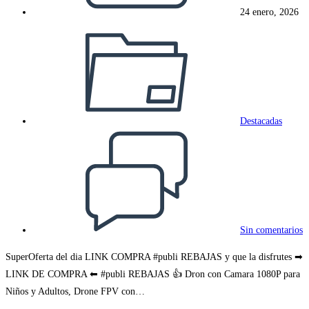
24 enero, 2026
Categoría
de
la
entrada:
Destacadas
Comentarios
de
la
entrada:
Sin comentarios
SuperOferta del dia LINK COMPRA #publi REBAJAS y que la disfrutes ➡
LINK DE COMPRA ⬅ #publi REBAJAS 👍 Dron con Camara 1080P para
Niños y Adultos, Drone FPV con…