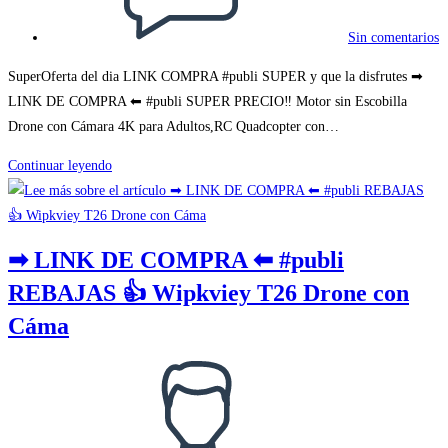
Sin comentarios
SuperOferta del dia LINK COMPRA #publi SUPER y que la disfrutes ➡
LINK DE COMPRA ⬅ #publi SUPER PRECIO‼ Motor sin Escobilla
Drone con Cámara 4K para Adultos,RC Quadcopter con…
➡
Continuar leyendo
LINK
DE
COMPRA
➡ LINK DE COMPRA ⬅ #publi
⬅
REBAJAS 👍 Wipkviey T26 Drone con
#publi
SUPER
Cáma
PRECIO‼
Motor
Autor
sin
de
Escobilla
la
Dro
entrada: