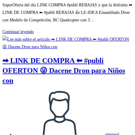
SuperOferta del dia LINK COMPRA #publi REBAJAS y que la disfrutes ➡
LINK DE COMPRA ⬅ #publi REBAJAS 👍 LE-IDEA Ensamblado Dron
con Modelo de Competición, RC Quadcopter con 3…
➡
Continuar leyendo
LINK
DE
COMPRA
➡ LINK DE COMPRA ⬅ #publi
⬅
OFERTON 😜 Dacene Dron para Niños
#publi
REBAJAS
con
👍
LE-
Autor
IDEA
de
Ensamblado
la
Dron
entrada:
con
adminof