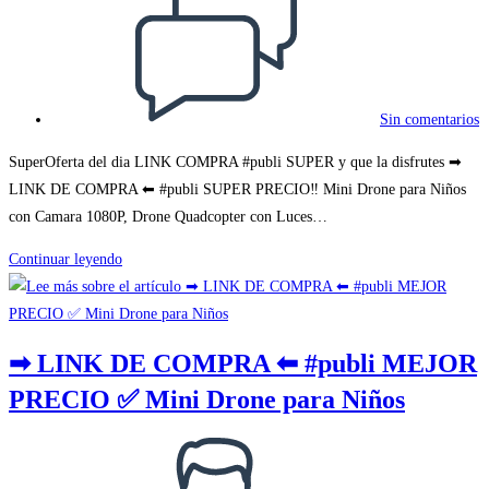
de
la
entrada:
Sin comentarios
SuperOferta del dia LINK COMPRA #publi SUPER y que la disfrutes ➡
LINK DE COMPRA ⬅ #publi SUPER PRECIO‼ Mini Drone para Niños
con Camara 1080P, Drone Quadcopter con Luces…
➡
Continuar leyendo
LINK
DE
COMPRA
➡ LINK DE COMPRA ⬅ #publi MEJOR
⬅
PRECIO ✅ Mini Drone para Niños
#publi
SUPER
Autor
PRECIO‼
de
Mini