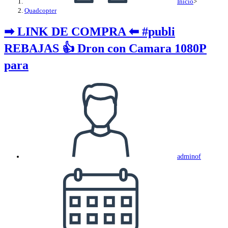
Inicio
>
Quadcopter
➡ LINK DE COMPRA ⬅ #publi
REBAJAS 👍 Dron con Camara 1080P
para
Autor
de
la
entrada:
adminof
Publicación
de
la
entrada: