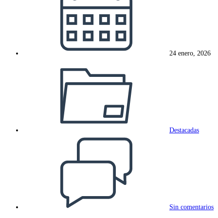
de
la
entrada:
24 enero, 2026
Categoría
de
la
entrada:
Destacadas
Comentarios
de
la
entrada:
Sin comentarios