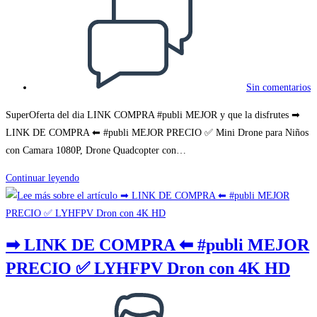
de
la
entrada:
Sin comentarios
SuperOferta del dia LINK COMPRA #publi MEJOR y que la disfrutes ➡
LINK DE COMPRA ⬅ #publi MEJOR PRECIO ✅ Mini Drone para Niños
con Camara 1080P, Drone Quadcopter con…
➡
Continuar leyendo
LINK
DE
COMPRA
➡ LINK DE COMPRA ⬅ #publi MEJOR
⬅
PRECIO ✅ LYHFPV Dron con 4K HD
#publi
MEJOR
Autor
PRECIO