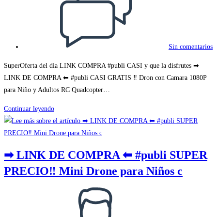
la
entrada:
Sin comentarios
SuperOferta del dia LINK COMPRA #publi CASI y que la disfrutes ➡
LINK DE COMPRA ⬅ #publi CASI GRATIS ‼ Dron con Camara 1080P
para Niño y Adultos RC Quadcopter…
➡
Continuar leyendo
LINK
DE
COMPRA
➡ LINK DE COMPRA ⬅ #publi SUPER
⬅
PRECIO‼ Mini Drone para Niños c
#publi
CASI
Autor
GRATIS
de
‼
la