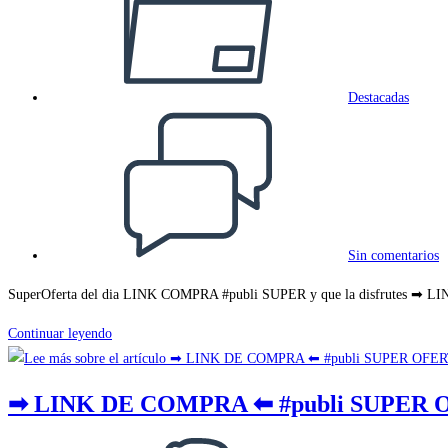
la
entrada:
Destacadas
Comentarios
de
la
entrada:
Sin comentarios
SuperOferta del dia LINK COMPRA #publi SUPER y que la disfrutes ➡
➡
Continuar leyendo
LINK
DE
➡ LINK DE COMPRA ⬅ #publi SUPER O
COMPRA
⬅