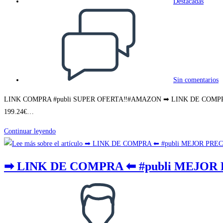
Destacadas
Comentarios
de
la
entrada:
Sin comentarios
LINK COMPRA #publi SUPER OFERTA‼#AMAZON ➡ LINK DE COMPRA ⬅ #pu
199.24€…
➡
Continuar leyendo
LINK
DE
➡ LINK DE COMPRA ⬅ #publi MEJOR 
COMPRA
⬅
Autor
#publi
de
SUPER
la
OFERTA‼