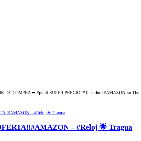
 LINK DE COMPRA ⬅ #publi SUPER PRECIO‼#Tapa dura #AMAZON 📣 The Sta
FERTA‼#AMAZON – #Reloj 🌟 Tragua