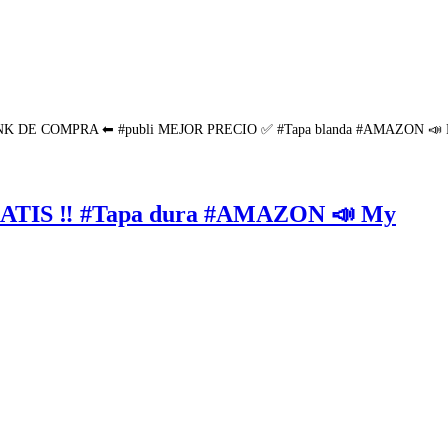
LINK DE COMPRA ⬅ #publi MEJOR PRECIO ✅ #Tapa blanda #AMAZON 📣 Raisi
ATIS ‼ #Tapa dura #AMAZON 📣 My