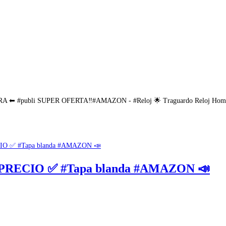
bli SUPER OFERTA‼#AMAZON - #Reloj 🌟 Traguardo Reloj Hombre Limi
PRECIO ✅ #Tapa blanda #AMAZON 📣