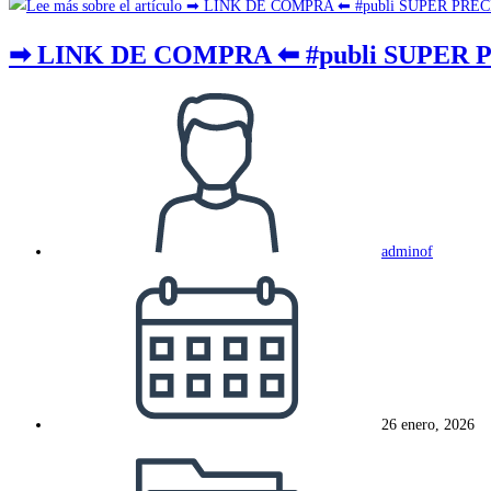
➡ LINK DE COMPRA ⬅ #publi SUPER 
Autor
de
la
entrada:
adminof
Publicación
de
la
entrada:
26 enero, 2026
Categoría
de