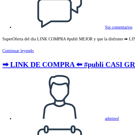
la
entrada:
Sin comentarios
SuperOferta del dia LINK COMPRA #publi MEJOR y que la disfrutes ➡ 
➡
Continuar leyendo
LINK
➡ LINK DE COMPRA ⬅ #publi CASI GR
DE
COMPRA
Autor
⬅
de
#publi
la
MEJOR
entrada:
PRECIO
✅
#Tapa
adminof
Publicación
blanda
de
#AMAZON